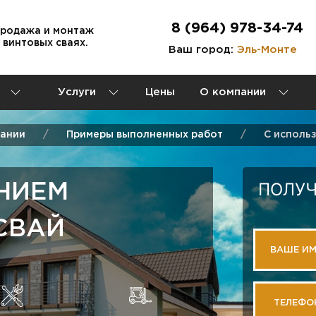
8 (964) 978-34-74
продажа и монтаж
 винтовых сваях.
Ваш город:
Эль-Монте
Услуги
Цены
О компании
пании
Примеры выполненных работ
С исполь
ПОЛУЧ
НИЕМ
СВАЙ
ВАШЕ И
ТЕЛЕФО