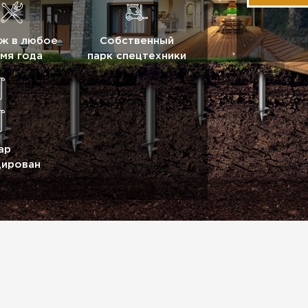
ж в любое
Собственный
мя года
парк спецтехники
ар
цирован