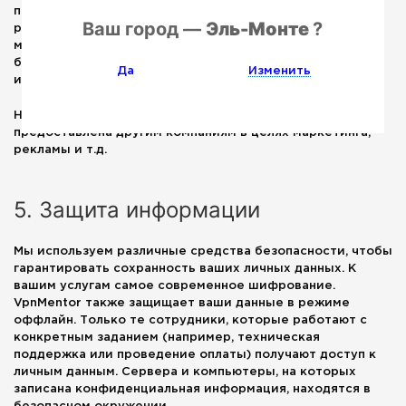
предотвратить преступления или помочь в их
Ваш город —
Эль-Монте
?
расследовании, если речь идет о подозрении на
мошенничество, действиях, физически угрожающих
безопасности людей, нарушениях правил использования
Да
Изменить
или в случаях, когда это предусмотрено законом.
Неконфиденциальная информация может быть
предоставлена другим компаниям в целях маркетинга,
рекламы и т.д.
5. Защита информации
Мы используем различные средства безопасности, чтобы
гарантировать сохранность ваших личных данных. К
вашим услугам самое современное шифрование.
VpnMentor также защищает ваши данные в режиме
оффлайн. Только те сотрудники, которые работают с
конкретным заданием (например, техническая
поддержка или проведение оплаты) получают доступ к
личным данным. Сервера и компьютеры, на которых
записана конфиденциальная информация, находятся в